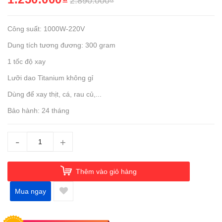
2.890.000₫
Công suất: 1000W-220V
Dung tích tương đương: 300 gram
1 tốc độ xay
Lưỡi dao Titanium không gỉ
Dùng để xay thịt, cá, rau củ,...
Bảo hành: 24 tháng
-
+
Thêm vào giỏ hàng
Mua ngay