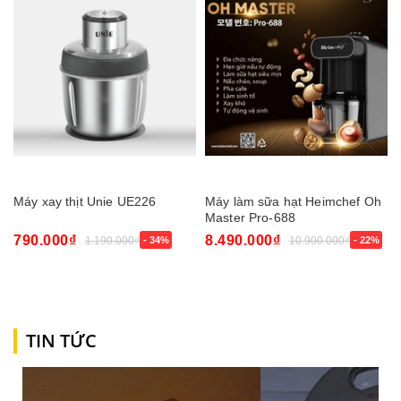
Máy xay thịt Unie UE226
Máy làm sữa hạt Heimchef Oh
Master Pro-688
790.000₫
8.490.000₫
1.190.000₫
- 34%
10.900.000₫
- 22%
TIN TỨC