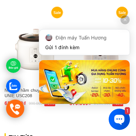
Sale
Sale
Điện máy Tuấn Hương
Gửi 1 đính kèm
Nồi kho hầm chuyên dụng
Nồi kho hầm đa năng UNIE
UNIE USC208
USC308
650.000₫
870.000₫
990.000₫
- 34%
1.290.000₫
- 33%
1