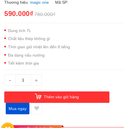
Thương hiệu:
magic one
Mã SP:
590.000₫
780.000₫
Dung tích 7L
Chất liệu thép không gỉ
Thời gian giữ nhiệt lên đến 8 tiếng
Đa dạng nấu nướng
Tiết kiệm thời gia
-
+
Thêm vào giỏ hàng
Mua ngay