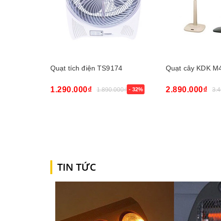
Quạt tích điện TS9174
Quạt cây KDK M
1.290.000₫
2.890.000₫
1.890.000₫
- 32%
3.
Mua ngay
Mua ngay
TIN TỨC