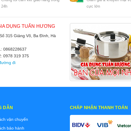
24h
cực lớn
GIA DỤNG TUẤN HƯƠNG
 Số 315 Giảng Võ, Ba Đình, Hà
 1: 0868228637
2: 0978 319 375
đường đi
G DẪN
CHẤP NHẬN THANH TOÁN
ách vận chuyển
ách bảo hành