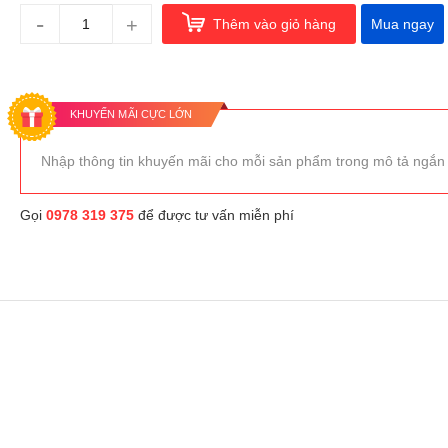
-
+
Thêm vào giỏ hàng
Mua ngay
KHUYẾN MÃI CỰC LỚN
Nhập thông tin khuyến mãi cho mỗi sản phẩm trong mô tả ngắn
Gọi
0978 319 375
để được tư vấn miễn phí