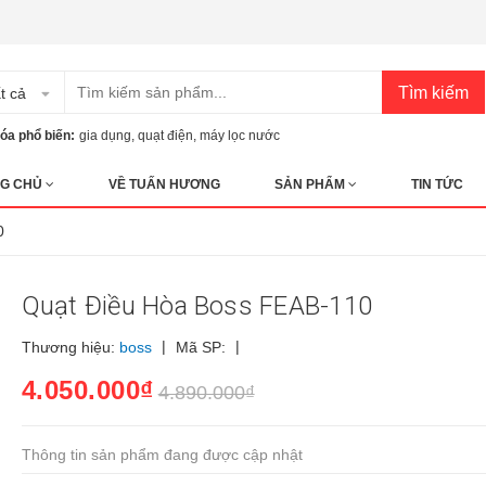
Tìm kiếm
t cả
óa phổ biến:
gia dụng
,
quạt điện
,
máy lọc nước
G CHỦ
VỀ TUẤN HƯƠNG
SẢN PHẨM
TIN TỨC
0
Quạt Điều Hòa Boss FEAB-110
|
|
Thương hiệu:
boss
Mã SP:
4.050.000₫
4.890.000₫
Thông tin sản phẩm đang được cập nhật