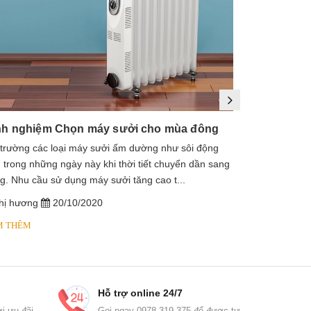
nh nghiệm Chọn máy sưởi cho mùa đông
 trường các loại máy sưởi ấm dường như sôi động
1. Máy sưởi là
 trong những ngày này khi thời tiết chuyển dần sang
sưởi dầu, lò s
g. Nhu cầu sử dụng máy sưởi tăng cao t...
dầu diathermic
hị hương
20/10/2020
chị hương
M THÊM
XEM THÊM
Hỗ trợ online 24/7
i ưu đãi
Gọi ngay 0978 319 375 để được tư