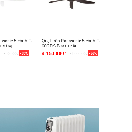
asonic 5 cánh F-
Quạt trần Panasonic 5 cánh F-
Quạt trần
 trắng
60GDS B màu nâu
4.150.000₫
7.100.00
5.890.000₫
- 30%
8.900.000₫
- 53%
Mua ngay
Mua ngay