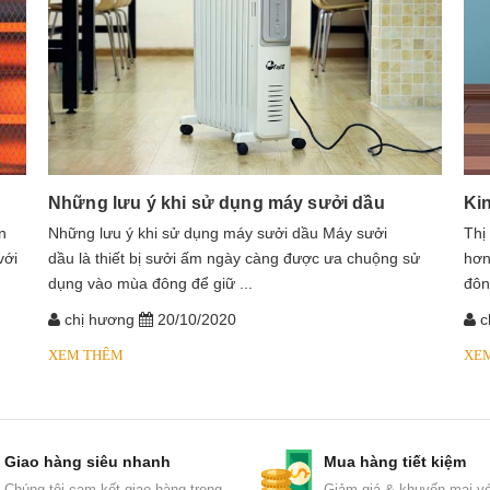
Những lưu ý khi sử dụng máy sưởi dầu
Ki
n
​​​​​​Những lưu ý khi sử dụng máy sưởi dầu Máy sưởi
Thị
với
dầu là thiết bị sưởi ấm ngày càng được ưa chuộng sử
hơn
dụng vào mùa đông để giữ ...
đôn
chị hương
20/10/2020
c
XEM THÊM
XE
Giao hàng siêu nhanh
Mua hàng tiết kiệm
Chúng tôi cam kết giao hàng trong
Giảm giá & khuyến mại vớ