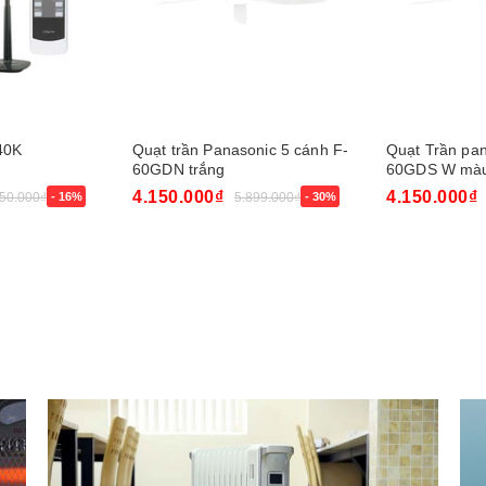
40K
Quạt trần Panasonic 5 cánh F-
Quạt Trần pan
60GDN trắng
60GDS W màu
4.150.000₫
4.150.000₫
450.000₫
- 16%
5.899.000₫
- 30%
Mua ngay
Mua ngay