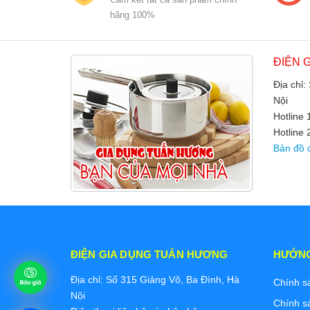
hãng 100%
ĐIỆN 
Địa chỉ:
Nội
Hotline
Hotline 
Bản đồ 
ĐIỆN GIA DỤNG TUẤN HƯƠNG
HƯỚN
Địa chỉ: Số 315 Giảng Võ, Ba Đình, Hà
Chính s
Nội
Chính s