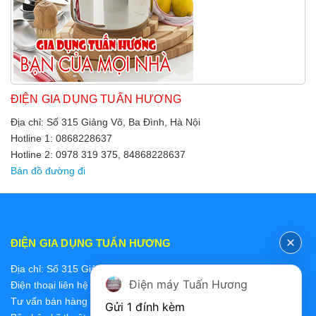
ĐIỆN GIA DỤNG TUẤN HƯƠNG
Địa chỉ: Số 315 Giảng Võ, Ba Đình, Hà Nội
Hotline 1: 0868228637
Hotline 2: 0978 319 375, 84868228637
Bản đồ đường đi
ĐIỆN GIA DỤNG TUẤN HƯƠNG
Địa chỉ: Số 315 Giảng Võ, Ba Đình, Hà Nội
Điện máy Tuấn Hương
Điện thoại liên hệ các bộ phận:
Tư vấn bán hàng 2: 0868228637
Gửi 1 đính kèm