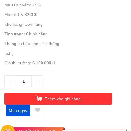
Mã sản phẩm: 2452
Model: FV-32CD9
Kho hàng: Còn hàng
Tình trạng: Chính hãng
Thông tin bảo hành: 12 tháng
-31
%
Giá thị trường:
6.100.000 đ
-
+
Thêm vào giỏ hàng
Mua ngay