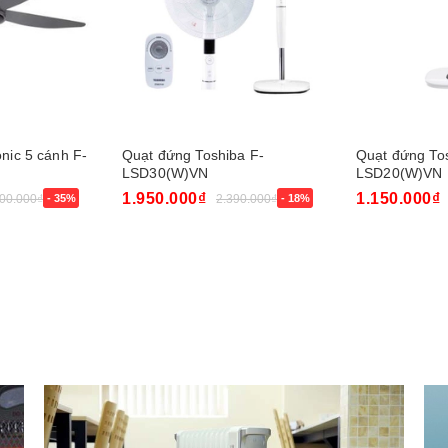
nic 5 cánh F-
Quạt đứng Toshiba F-
Quạt đứng To
LSD30(W)VN
LSD20(W)VN
1.950.000₫
1.150.000₫
900.000₫
- 35%
2.390.000₫
- 18%
Mua ngay
Mua ngay