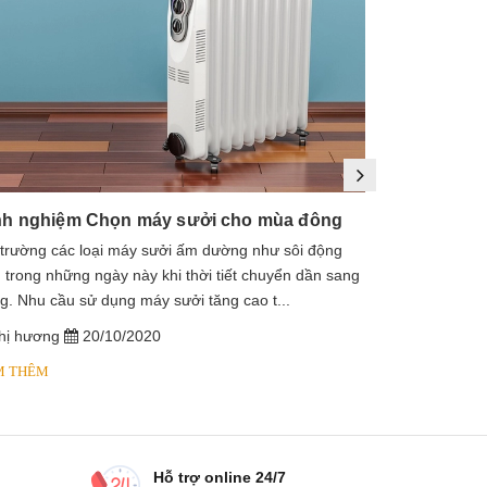
nh nghiệm Chọn máy sưởi cho mùa đông
 trường các loại máy sưởi ấm dường như sôi động
1. Máy sưởi là
 trong những ngày này khi thời tiết chuyển dần sang
sưởi dầu, lò s
g. Nhu cầu sử dụng máy sưởi tăng cao t...
dầu diathermic
hị hương
20/10/2020
chị hương
M THÊM
XEM THÊM
Hỗ trợ online 24/7