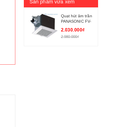
Sản phẩm vừa xem
Quạt hút âm trần
PANASONIC FV-
CH7 (dùng với
2.030.000₫
ống dẫn đường
2.980.000₫
kính 100mm - 1
cấp tốc độ)