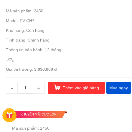
Mã sản phẩm: 2450
Model: FV-CH7
Kho hàng: Còn hàng
Tình trạng: Chính hãng
Thông tin bảo hành: 12 tháng
-32
%
Giá thị trường:
3.030.000 đ
-
+
Thêm vào giỏ hàng
Mua ngay
KHUYẾN MÃI CỰC LỚN
Mã sản phẩm: 2450