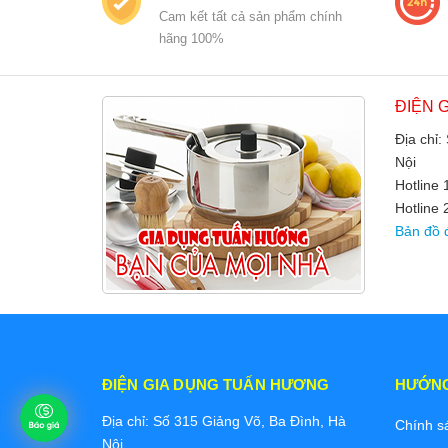
Cam kết tất cả sản phẩm chính
hãng 100%
ĐIỆN 
Địa chỉ:
Nội
Hotline
Hotline 
Bản đồ 
ĐIỆN GIA DỤNG TUẤN HƯƠNG
HƯỚN
Địa chỉ: Số 315 Giảng Võ, Ba Đình, Hà
Chính s
Nội