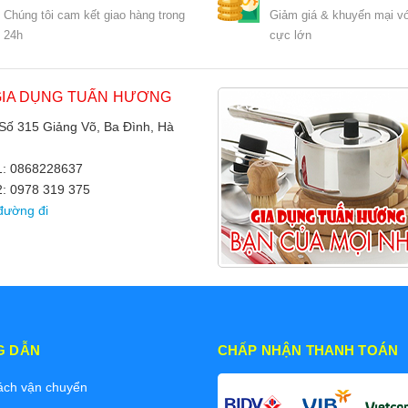
Chúng tôi cam kết giao hàng trong
Giảm giá & khuyến mại vớ
24h
cực lớn
GIA DỤNG TUẤN HƯƠNG
 Số 315 Giảng Võ, Ba Đình, Hà
 1: 0868228637
2: 0978 319 375
đường đi
G DẪN
CHẤP NHẬN THANH TOÁN
ách vận chuyển