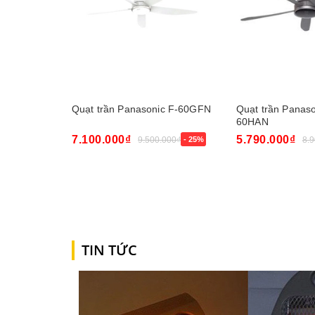
Quạt trần Panasonic F-60GFN
Quạt trần Panaso
60HAN
7.100.000₫
5.790.000₫
9.500.000₫
- 25%
8.
Mua ngay
Mua ngay
TIN TỨC