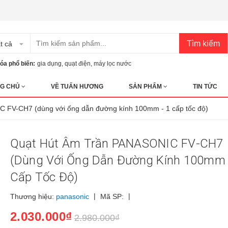
Tìm kiếm
t cả
óa phổ biến:
gia dụng
,
quạt điện
,
máy lọc nước
G CHỦ
VỀ TUẤN HƯƠNG
SẢN PHẨM
TIN TỨC
C FV-CH7 (dùng với ống dẫn đường kính 100mm - 1 cấp tốc độ)
Quạt Hút Âm Trần PANASONIC FV-CH7
(dùng Với Ống Dẫn Đường Kính 100mm 
Cấp Tốc Độ)
|
|
Thương hiệu:
panasonic
Mã SP:
2.030.000₫
2.980.000₫