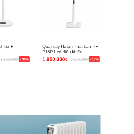
shiba F-
Quạt cây Hatari Thái Lan HF-
Quạt cây H
P18R1 có điều khiển
1.950.000₫
1.380.00
1.890.000₫
- 39%
2.350.000₫
- 17%
Mua ngay
Mua ngay