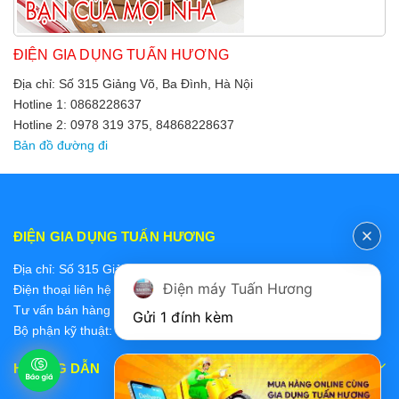
ĐIỆN GIA DỤNG TUẤN HƯƠNG
Địa chỉ: Số 315 Giảng Võ, Ba Đình, Hà Nội
Hotline 1: 0868228637
Hotline 2: 0978 319 375, 84868228637
Bản đồ đường đi
ĐIỆN GIA DỤNG TUẤN HƯƠNG
Địa chỉ: Số 315 Giảng Võ, Ba Đình, Hà Nội
Điện máy Tuấn Hương
Điện thoại liên hệ các bộ phận:
Tư vấn bán hàng 2: 0868228637
Gửi 1 đính kèm
Bộ phận kỹ thuật: 0978 319 375
HƯỚNG DẪN