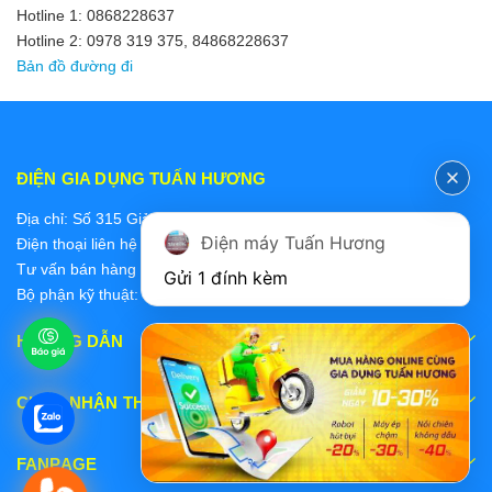
Hotline 1: 0868228637
Hotline 2: 0978 319 375, 84868228637
Bản đồ đường đi
ĐIỆN GIA DỤNG TUẤN HƯƠNG
Địa chỉ: Số 315 Giảng Võ, Ba Đình, Hà Nội
Điện máy Tuấn Hương
Điện thoại liên hệ các bộ phận:
Tư vấn bán hàng 2: 0868228637
Gửi 1 đính kèm
Bộ phận kỹ thuật: 0978 319 375
HƯỚNG DẪN
CHẤP NHẬN THANH TOÁN
FANPAGE