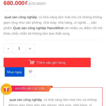
680.000₫
870.000₫
quạt sàn công nghiệp
, có khả năng làm mát cho cả những không
gian rộng như văn phòng, nhà máy, nhà hàng, xí nghiệ…, sản
phẩm
Quạt sàn công nghiệp HanoiWind
với nhiều ưu điểm nổi trội
khác chắc chắn sẽ không làm bạn thất vọng
-
+
Thêm vào giỏ hàng
Mua ngay
KHUYẾN MÃI CỰC LỚN
quạt sàn công nghiệp
, có khả năng làm mát cho cả những
không gian rộng như văn phòng, nhà máy, nhà hàng, xí