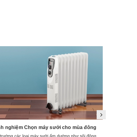
Mua ngay
Mua ngay
nh nghiệm Chọn máy sưởi cho mùa đông
 trường các loại máy sưởi ấm dường như sôi động
1. Máy sưởi là