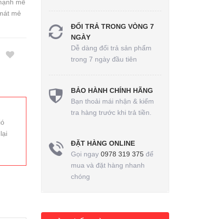
 mạnh mẽ
 mát mẻ
ĐỔI TRẢ TRONG VÒNG 7
NGÀY
Dễ dàng đổi trả sản phẩm
trong 7 ngày đầu tiên
BẢO HÀNH CHÍNH HÃNG
Bạn thoải mái nhận & kiểm
tra hàng trước khi trả tiền.
ió
lại
ĐẶT HÀNG ONLINE
Gọi ngay
0978 319 375
để
mua và đặt hàng nhanh
chóng