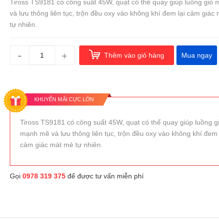
Tiross TS9181 có công suất 45W, quạt có thể quay giúp luồng gió
và lưu thông liên tục, trộn đều oxy vào không khí đem lại cảm giác
tự nhiên.
-
+
Thêm vào giỏ hàng
Mua ngay
KHUYẾN MÃI CỰC LỚN
Tiross TS9181 có công suất 45W, quạt có thể quay giúp luồng g
mạnh mẽ và lưu thông liên tục, trộn đều oxy vào không khí đem 
cảm giác mát mẻ tự nhiên.
Gọi
0978 319 375
để được tư vấn miễn phí