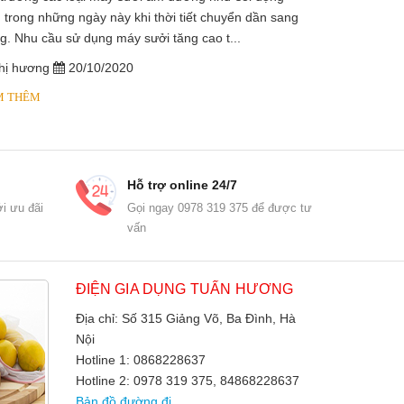
 trong những ngày này khi thời tiết chuyển dần sang
sưởi dầu, lò s
g. Nhu cầu sử dụng máy sưởi tăng cao t...
dầu diathermic
hị hương
20/10/2020
chị hương
M THÊM
XEM THÊM
Hỗ trợ online 24/7
i ưu đãi
Gọi ngay 0978 319 375 để được tư
vấn
ĐIỆN GIA DỤNG TUẤN HƯƠNG
Địa chỉ: Số 315 Giảng Võ, Ba Đình, Hà
Nội
Hotline 1: 0868228637
Hotline 2: 0978 319 375, 84868228637
Bản đồ đường đi