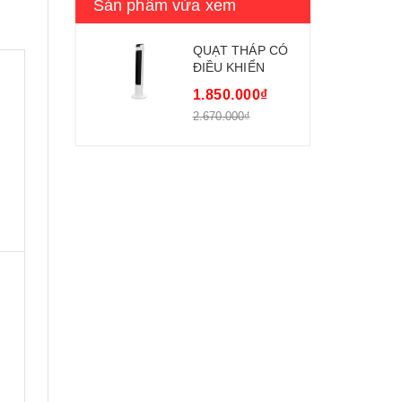
Sản phẩm vừa xem
QUẠT THÁP CÓ
ĐIỀU KHIỂN
TIROSS TS9181
1.850.000₫
2.670.000₫