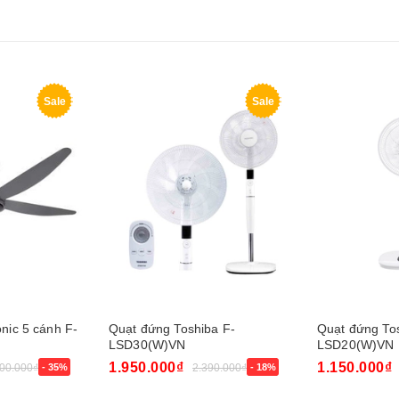
Sale
Sale
nic 5 cánh F-
Quạt đứng Toshiba F-
Quạt đứng To
LSD30(W)VN
LSD20(W)VN
1.950.000₫
1.150.000₫
900.000₫
- 35%
2.390.000₫
- 18%