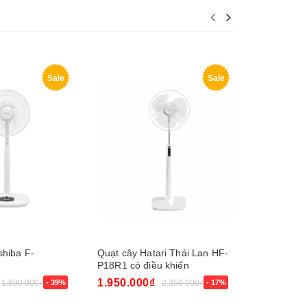
Sale
Sale
shiba F-
Quạt cây Hatari Thái Lan HF-
Quạt cây H
P18R1 có điều khiển
1.950.000₫
1.380.00
1.890.000₫
- 39%
2.350.000₫
- 17%