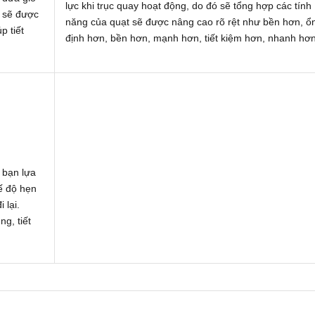
lực khi trục quay hoạt động, do đó sẽ tổng hợp các tính
t sẽ được
năng của quạt sẽ được nâng cao rõ rệt như bền hơn, ổ
p tiết
định hơn, bền hơn, mạnh hơn, tiết kiệm hơn, nhanh hơ
 bạn lựa
ế độ hẹn
 lại.
ng, tiết