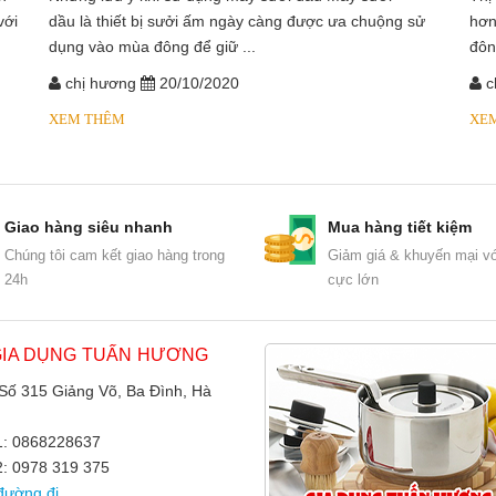
với
dầu là thiết bị sưởi ấm ngày càng được ưa chuộng sử
hơn
dụng vào mùa đông để giữ ...
đôn
chị hương
20/10/2020
c
XEM THÊM
XE
Giao hàng siêu nhanh
Mua hàng tiết kiệm
Chúng tôi cam kết giao hàng trong
Giảm giá & khuyến mại vớ
24h
cực lớn
GIA DỤNG TUẤN HƯƠNG
 Số 315 Giảng Võ, Ba Đình, Hà
 1: 0868228637
2: 0978 319 375
đường đi