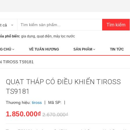
Tìm kiếm
t cả
óa phổ biến:
gia dụng
,
quạt điện
,
máy lọc nước
G CHỦ
VỀ TUẤN HƯƠNG
SẢN PHẨM
TIN TỨC
N TIROSS TS9181
QUẠT THÁP CÓ ĐIỀU KHIỂN TIROSS
TS9181
|
|
Thương hiệu:
tiross
Mã SP:
1.850.000₫
2.670.000₫