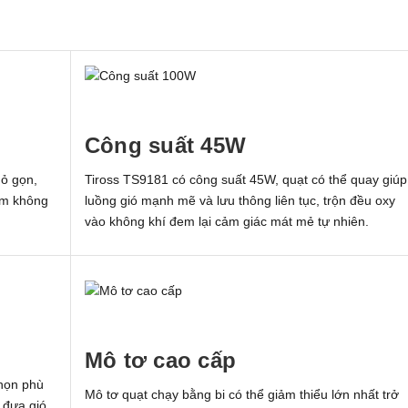
Công suất 45W
ỏ gọn,
Tiross TS9181 có công suất 45W, quạt có thể quay giúp
àm không
luồng gió mạnh mẽ và lưu thông liên tục, trộn đều oxy
vào không khí đem lại cảm giác mát mẻ tự nhiên.
Mô tơ cao cấp
chọn phù
Mô tơ quạt chạy bằng bi có thể giảm thiểu lớn nhất trở
 đưa gió