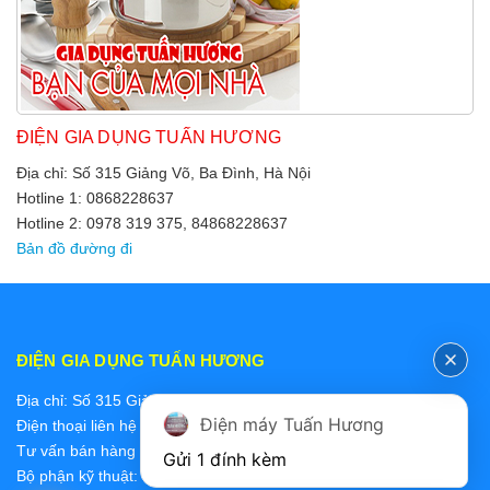
ĐIỆN GIA DỤNG TUẤN HƯƠNG
Địa chỉ: Số 315 Giảng Võ, Ba Đình, Hà Nội
Hotline 1: 0868228637
Hotline 2: 0978 319 375, 84868228637
Bản đồ đường đi
ĐIỆN GIA DỤNG TUẤN HƯƠNG
Địa chỉ: Số 315 Giảng Võ, Ba Đình, Hà Nội
Điện máy Tuấn Hương
Điện thoại liên hệ các bộ phận:
Tư vấn bán hàng 2: 0868228637
Gửi 1 đính kèm
Bộ phận kỹ thuật: 0978 319 375