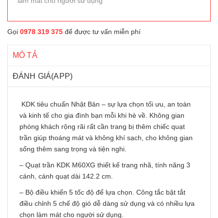
làm mát cho người sử dụng
Gọi
0978 319 375
để được tư vấn miễn phí
MÔ TẢ
ĐÁNH GIÁ(APP)
KDK tiêu chuẩn Nhật Bản – sự lựa chọn tối ưu, an toàn
và kinh tế cho gia đình bạn mỗi khi hè về. Không gian
phòng khách rộng rãi rất cần trang bị thêm chiếc
quạt
trần
giúp thoáng mát và không khí sạch, cho không gian
sống thêm sang trọng và tiện nghi.
–
Quạt trần KDK
M60XG thiết kế trang nhã, tính năng 3
cánh, cánh quạt dài 142.2 cm.
– Bộ điều khiển 5 tốc độ để lựa chọn. Công tắc bật tắt
điều chỉnh 5 chế độ gió dễ dàng sử dụng và có nhiều lựa
chọn làm mát cho người sử dụng.