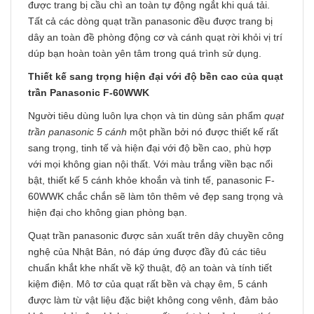
được trang bị cầu chì an toàn tự động ngắt khi quá tải.
Tất cả các dòng quạt trần panasonic đều được trang bị
dây an toàn đề phòng động cơ và cánh quạt rời khỏi vị trí
dúp bạn hoàn toàn yên tâm trong quá trình sử dụng.
Thiết kế sang trọng hiện đại với độ bền cao của quạt
trần Panasonic F-60WWK
Người tiêu dùng luôn lựa chọn và tin dùng sản phẩm
quạt
trần panasonic 5 cánh
một phần bởi nó được thiết kế rất
sang trọng, tinh tế và hiện đại với độ bền cao, phù hợp
với mọi không gian nội thất. Với màu trắng viền bạc nổi
bật, thiết kế 5 cánh khỏe khoắn và tinh tế, panasonic F-
60WWK chắc chắn sẽ làm tôn thêm vẻ đẹp sang trọng và
hiện đại cho không gian phòng bạn.
Quạt trần panasonic
được sản xuất trên dây chuyền công
nghệ của Nhật Bản, nó đáp ứng được đầy đủ các tiêu
chuẩn khắt khe nhất về kỹ thuật, độ an toàn và tính tiết
kiệm điện. Mô tơ của quạt rất bền và chạy êm, 5 cánh
được làm từ vật liệu đặc biệt không cong vênh, đảm bảo