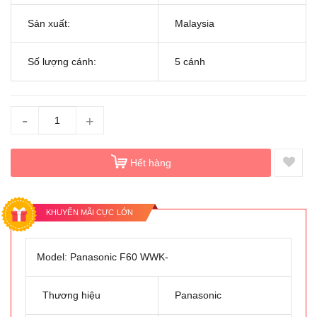
Sản xuất:
Malaysia
Số lượng cánh:
5 cánh
-
+
Hết hàng
KHUYẾN MÃI CỰC LỚN
Model: Panasonic F60 WWK-
Thương hiệu
Panasonic