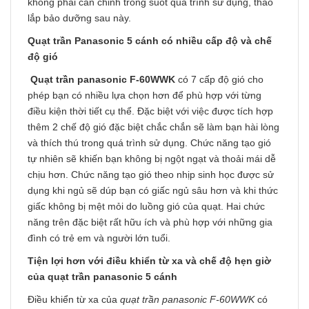
không phải cân chỉnh trong suốt quá trình sử dụng, tháo
lắp bảo dưỡng sau này.
Quạt trần Panasonic 5 cánh có nhiều cấp độ và chế
độ gió
Quạt trần panasonic F-60WWK
có 7 cấp độ gió cho
phép bạn có nhiều lựa chọn hơn để phù hợp với từng
điều kiện thời tiết cụ thể. Đặc biệt với việc được tích hợp
thêm 2 chế độ gió đặc biệt chắc chắn sẽ làm bạn hài lòng
và thích thú trong quá trình sử dụng. Chức năng tạo gió
tự nhiên sẽ khiến bạn không bị ngột ngạt và thoải mái dễ
chịu hơn. Chức năng tạo gió theo nhịp sinh học được sử
dụng khi ngủ sẽ dúp bạn có giấc ngủ sâu hơn và khi thức
giấc không bị mệt mỏi do luồng gió của quạt. Hai chức
năng trên đặc biệt rất hữu ích và phù hợp với những gia
đình có trẻ em và người lớn tuổi.
Tiện lợi hơn với điều khiển từ xa và chế độ hẹn giờ
của quạt trần panasonic 5 cánh
Điều khiển từ xa của
quạt trần panasonic F-60WWK
có