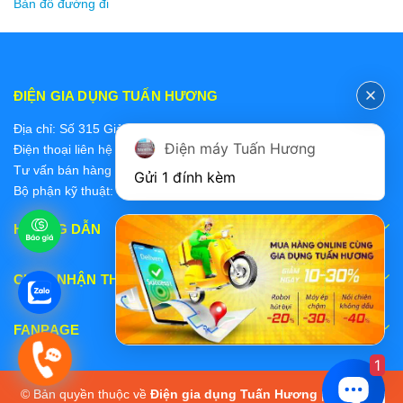
Bản đồ đường đi
ĐIỆN GIA DỤNG TUẤN HƯƠNG
Địa chỉ: Số 315 Giảng Võ, Ba Đình, Hà Nội
Điện máy Tuấn Hương
Điện thoại liên hệ các bộ phận:
Tư vấn bán hàng 2: 0868228637
Gửi 1 đính kèm
Bộ phận kỹ thuật: 0978 319 375
HƯỚNG DẪN
CHẤP NHẬN THANH TOÁN
FANPAGE
1
© Bản quyền thuộc về
Điện gia dụng Tuấn Hương
|
Cung cấp