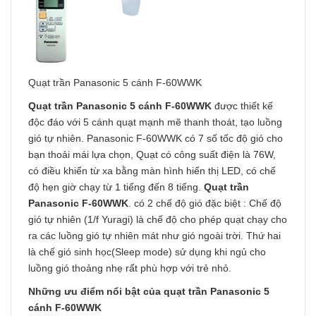
Quạt trần Panasonic 5 cánh F-60WWK
Quạt trần Panasonic 5 cánh F-60WWK
được thiết kế
độc đáo với 5 cánh quạt mạnh mẽ thanh thoát, tạo luồng
gió tự nhiên. Panasonic F-60WWK có 7 số tốc độ gió cho
bạn thoải mái lựa chọn, Quạt có công suất điện là 76W,
có điều khiển từ xa bằng màn hình hiển thị LED, có chế
độ hẹn giờ chạy từ 1 tiếng đến 8 tiếng.
Quạt trần
Panasonic F-60WWK
. có 2 chế độ gió đặc biệt : Chế độ
gió tự nhiên (1/f Yuragi) là chế độ cho phép quạt chạy cho
ra các luồng gió tự nhiên mát như gió ngoài trời. Thứ hai
là chế gió sinh học(Sleep mode) sử dụng khi ngủ cho
luồng gió thoảng nhẹ rất phù hợp với trẻ nhỏ.
Những ưu điểm nổi bật của quạt trần Panasonic 5
cánh
F-60WWK