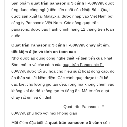
Sản phẩm
quạt trần panasonic 5 cánh F-60WWK
được
ứng dụng công nghệ tiên tiến nhất của Nhật Bản. Quạt
được sản xuất tại Malayxia, được nhập vào Việt Nam bởi
công ty Panasonic Việt Nam. Các dòng quạt trần
panasonic được bảo hành chính hãng 12 tháng trên toàn
quốc.
Quạt trần Panasonic 5 cánh F-60WWK chạy rất êm,
tiết kiệm điện và tính an toàn cao
Nhờ được áp dụng công nghệ thiết kế tiên tiến của Nhật
Bản, mô tơ và các cánh của
quạt trần Panasonic F-
60WWK
được tối ưu hóa cho hiệu suất hoạt động cao, độ
ồn thấp và tiết kiệm điện. Các cánh quạt được thiết kế
đặc biệt cho lượng gió tản đều, rộng mà không chém vào
không khí do đó không tạo ra tiếng ồn. Mô tơ của quạt
chạy rất êm và ổn định.
Quạt trần Panasonic F-
60WWK phù hợp với mọi không gian
Một điểm đặc biệt là
quạt trần panasonic 5 cánh
còn