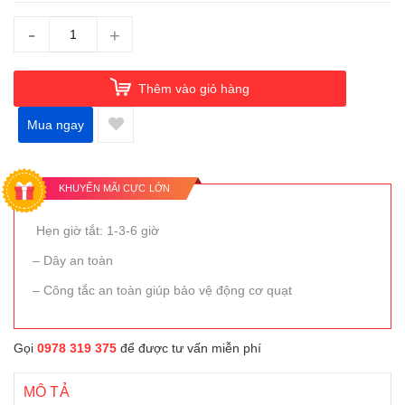
-
+
Thêm vào giỏ hàng
Mua ngay
KHUYẾN MÃI CỰC LỚN
Hẹn giờ tắt: 1-3-6 giờ
– Dây an toàn
– Công tắc an toàn giúp bảo vệ động cơ quạt
Gọi
0978 319 375
để được tư vấn miễn phí
MÔ TẢ