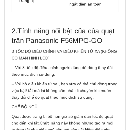
Trang bị:
ngắt điện an toàn
2.Tính năng nổi bật của của quạt
trần Panasonic F56MPG-GO
3 TỐC ĐỘ ĐIỀU CHỈNH VÀ ĐIỀU KHIỂN TỪ XA (KHÔNG
CÓ MÀN HÌNH LCD)
– Với 3 tốc độ điều chỉnh người dùng dễ dàng thay đổi
theo mục đích sử dụng.
– Với bộ điều khiển từ xa , bạn vừa có thể chủ động trong
việc bật/ tắt mà lại không cần phải di chuyển khi muốn
thay đổi chế độ quạt theo mục đích sử dụng.
CHẾ ĐỘ NGỦ
Quạt được trang bị bộ hẹn giờ sẽ giảm dần tốc độ quạt
cho đến khi tắt.Chức năng này không những tạo ra môi
trường tốt cho giấc ngủ sâu mà còn tiết kiệm điện cho