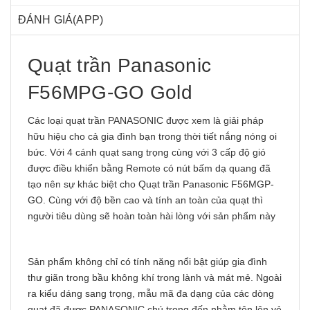
ĐÁNH GIÁ(APP)
Quạt trần Panasonic
F56MPG-GO Gold
Các loại
quạt trần PANASONIC
được xem là giải pháp
hữu hiệu cho cả gia đình bạn trong thời tiết nắng nóng oi
bức. Với 4 cánh quạt sang trọng cùng với 3 cấp độ gió
được điều khiển bằng Remote có nút bấm dạ quang đã
tạo nên sự khác biệt cho
Quạt trần Panasonic F56MGP-
GO
. Cùng với độ bền cao và tính an toàn của quạt thì
người tiêu dùng sẽ hoàn toàn hài lòng với sản phẩm này
Sản phẩm không chỉ có tính năng nổi bật giúp gia đình
thư giãn trong bầu không khí trong lành và mát mẻ. Ngoài
ra kiểu dáng sang trọng, mẫu mã đa dạng của các dòng
quạt đã được PANASONIC chú trọng đến nhằm tôn lên vẻ