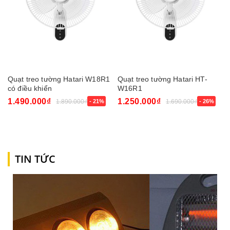
Quạt treo tường Hatari W18R1
Quạt treo tường Hatari HT-
có điều khiển
W16R1
1.490.000₫
1.250.000₫
1.890.000₫
- 21%
1.690.000₫
- 26%
TIN TỨC