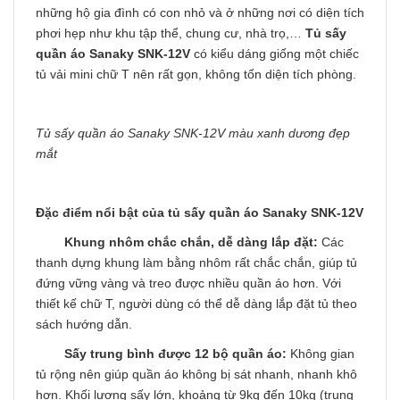
những hộ gia đình có con nhỏ và ở những nơi có diện tích
phơi hẹp như khu tập thể, chung cư, nhà trọ,…
Tủ sấy
quần áo Sanaky SNK-12V
có kiểu dáng giống một chiếc
tủ vải mini chữ T nên rất gọn, không tốn diện tích phòng.
Tủ sấy quần áo Sanaky SNK-12V màu xanh dương đẹp
mắt
Đặc điểm nổi bật của tủ sấy quần áo Sanaky SNK-12V
Khung nhôm chắc chắn, dễ dàng lắp đặt:
Các
thanh dựng khung làm bằng nhôm rất chắc chắn, giúp tủ
đứng vững vàng và treo được nhiều quần áo hơn. Với
thiết kế chữ T, người dùng có thể dễ dàng lắp đặt tủ theo
sách hướng dẫn.
Sấy trung bình được 12 bộ quần áo:
Không gian
tủ rộng nên giúp quần áo không bị sát nhanh, nhanh khô
hơn. Khối lượng sấy lớn, khoảng từ 9kg đến 10kg (trung